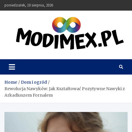
Skip
poniedziałek, 10 sierpnia, 2026
to
content
modimex.pl
Home
Dom i ogród
Rewolucja Nawyków: Jak Kształtować Pozytywne Nawyki z
Arkadiuszem Fornalem