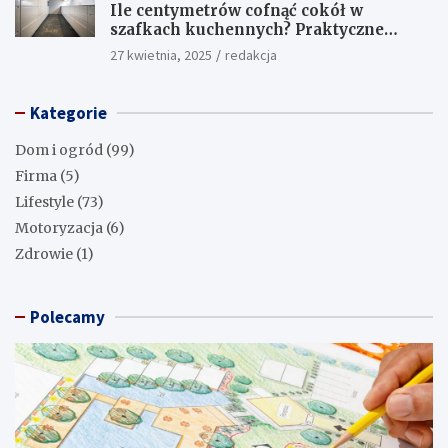
Ile centymetrów cofnąć cokół w
szafkach kuchennych? Praktyczne
porady
27 kwietnia, 2025
redakcja
Kategorie
Dom i ogród
(99)
Firma
(5)
Lifestyle
(73)
Motoryzacja
(6)
Zdrowie
(1)
Polecamy